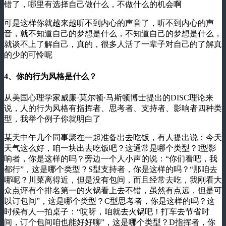
错了，哪里有选择自己做什么，不做什么的机会啊
可是这样你就越来越听不到内心的声音了，听不到内心的声
音，就不知道自己的梦想是什么，不知道自己的梦想是什么，
就谈不上了解自己，真的，很多人活了一辈子对自己的了解真
的少的可怜呢
4、你的行为风格是什么？
从美国心理学家威廉·莫尔顿·马斯顿博士提出的DISC理论来
说，人的行为风格有指挥者、思考者、支持者、影响者四种类
型，我举个例子你就明白了
某天中午几个同事聚在一起准备出去吃饭，有人提出说：今天
天气这么好，咱一块出去吃饭吧？这通常是哪个类型？I型影
响者，你是这样的吗？旁边一个人小声的说：“你们看吧，我
都行”，这是哪个类型？S型支持者，你是这样的吗？“那咱去
哪呢？川菜离得近，但是没有包间，而且经常去吃，我刚看大
众点评有个排名第一的火锅看上去不错，虽然有点远，但是可
以订包间”，这是哪个类型？C型思考者，你是这样的吗？这
时候有人一拍桌子：“哎呀，咱就去火锅吧！打车去节省时
间，订个包间咱也能好好聊”，这是哪个类型？D指挥者，你