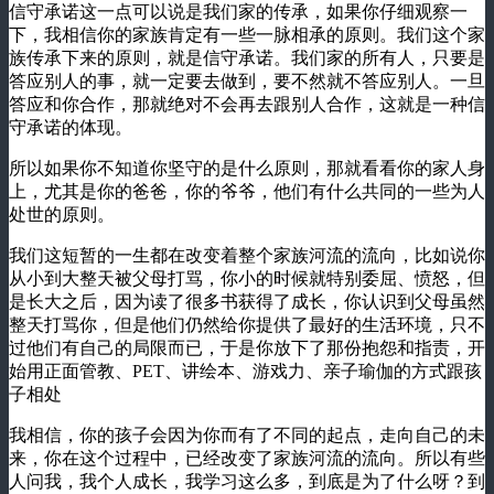
信守承诺这一点可以说是我们家的传承，如果你仔细观察一
下，我相信你的家族肯定有一些一脉相承的原则。我们这个家
族传承下来的原则，就是信守承诺。我们家的所有人，只要是
答应别人的事，就一定要去做到，要不然就不答应别人。一旦
答应和你合作，那就绝对不会再去跟别人合作，这就是一种信
守承诺的体现。
所以如果你不知道你坚守的是什么原则，那就看看你的家人身
上，尤其是你的爸爸，你的爷爷，他们有什么共同的一些为人
处世的原则。
我们这短暂的一生都在改变着整个家族河流的流向，比如说你
从小到大整天被父母打骂，你小的时候就特别委屈、愤怒，但
是长大之后，因为读了很多书获得了成长，你认识到父母虽然
整天打骂你，但是他们仍然给你提供了最好的生活环境，只不
过他们有自己的局限而已，于是你放下了那份抱怨和指责，开
始用正面管教、PET、讲绘本、游戏力、亲子瑜伽的方式跟孩
子相处
我相信，你的孩子会因为你而有了不同的起点，走向自己的未
来，你在这个过程中，已经改变了家族河流的流向。所以有些
人问我，我个人成长，我学习这么多，到底是为了什么呀？到