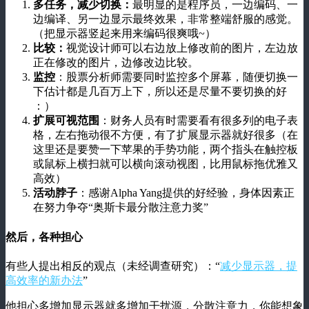
多任务，减少切换：
最明显的是程序员，一边编码、一
边编译、另一边显示最终效果，非常整端舒服的感觉。
（把显示器竖起来用来编码很爽哦~）
比较：
视觉设计师可以右边放上修改前的图片，左边放
正在修改的图片，边修改边比较。
监控
：股票分析师需要同时监控多个屏幕，随便切换一
下估计都是几百万上下，所以还是尽量不要切换的好
：）
扩展可视范围
：财务人员有时需要看有很多列的电子表
格，左右拖动很不方便，有了扩展显示器就好很多（在
这里还是要赞一下苹果的手势功能，两个指头在触控板
或鼠标上横扫就可以横向滚动视图，比用鼠标拖优雅又
高效）
活动脖子
：感谢Alpha Yang提供的好经验，身体因素正
在努力争夺“奥斯卡最分散注意力奖”
然后，各种担心
有些人提出相反的观点（未经调查研究）：“
减少显示器，提
高效率的新办法
”
他担心多增加显示器就多增加干扰源，分散注意力，你能想象