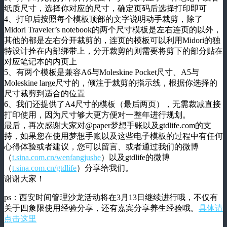
纸质尺寸，选择你对应的尺寸，确定页码后选择打印即可
4、打印后按照每个模板顶部的文字说明动手裁剪，除了
Midori Traveler’s notebook的两个尺寸模板是左右连页的以外，
其他的都是左右分开裁剪的，连页的模板可以利用Midori的独
特设计拴在内部绑带上，分开裁剪的则需要将剪下的部分贴在
对应笔记本的内页上
5、有两个模板是兼容A6与Moleskine Pocket尺寸、A5与
Moleskine large尺寸的，倾注于裁剪的指示线，根据你选择的
尺寸裁剪到适合的位置
6、我们还提供了A4尺寸的模板（最后两页），无需裁减直接
打印使用，因为尺寸够大更方便对一整年进行规划。
最后，再次感谢大家对@paper梦想手账以及gtdlife.com的支
持，如果您在使用梦想手账以及这些电子模板的过程中有任何
心得体验或者建议，您可以留言、或者通过我们的微博
（
t.sina.com.cn/wenfangjushe
）以及gtdlife的微博
（
t.sina.com.cn/gtdlife
）分享给我们。
谢谢大家！
ps：西安时间管理沙龙活动将在3月13日继续进行哦，不仅有
关于四象限使用经验分享，还有嘉宾分享养生经验哦。
具体请
点击这里