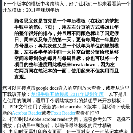
下一个版本的模板中考虑纳入，好了让我们一起来看看第一个
开放模板：2011年规划年历
顾名思义这是首先是一个年历模板（在我们的梦想
手账中的第6、7页），用左右分页的方式将2011年
的整年很好的排布，并且用不同颜色标出了国定假
日、周末以及每月的第一天，更有每周在一年里的
序号显示；再其次这又是一个以年为单位的规划模
板，左右各半年的中间一大片空白部分留给您足够
空间来筹划你的每月与每周目标，你也可以将一个
项目的整年进度用此模板来break down，因为左
右两页同在笔记本的一面，使用起来不但实用而且
直观。
您可以直接点击google docs嵌入的空间放大查看，或者从这里
下载该开放：
梦想手账开放模板-2011年规划年历
，以下是几
点使用的细则，适用于今后陆续放出的梦想手账开放模板：
1、PDF文件使用了最新的adobe acrobat X版本，因此请下载最
新的
Acrobat Reader
或者
Foxit Reader
查看和打印
2、打印时以Adobe acrobat reader为例，选项参考如下，选择不
缩放，自动居中和旋转，以确保最终模板的尺寸精确：
3、打印时无需打印所有页面，每一页对应了一种笔记本或者