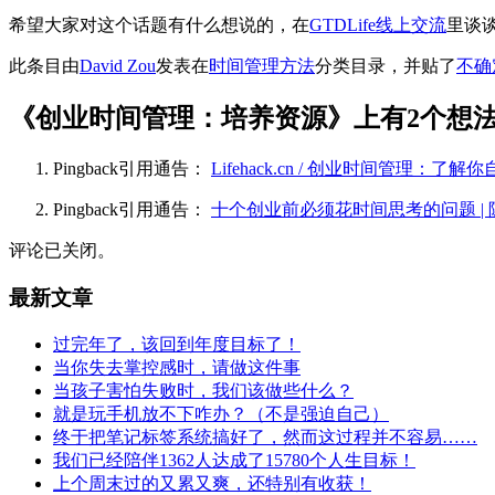
希望大家对这个话题有什么想说的，在
GTDLife线上交流
里谈
此条目由
David Zou
发表在
时间管理方法
分类目录，并贴了
不确
《
创业时间管理：培养资源
》上有2个想
Pingback引用通告：
Lifehack.cn / 创业时间管理：了解
Pingback引用通告：
十个创业前必须花时间思考的问题 | 陈
评论已关闭。
最新文章
过完年了，该回到年度目标了！
当你失去掌控感时，请做这件事
当孩子害怕失败时，我们该做些什么？
就是玩手机放不下咋办？（不是强迫自己）
终于把笔记标签系统搞好了，然而这过程并不容易……
我们已经陪伴1362人达成了15780个人生目标！
上个周末过的又累又爽，还特别有收获！