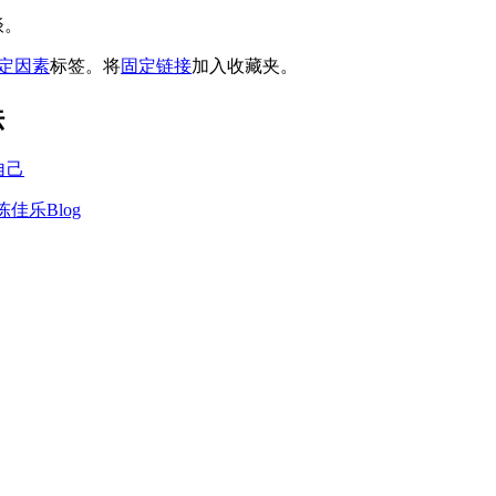
谈。
定因素
标签。将
固定链接
加入收藏夹。
法
你自己
佳乐Blog