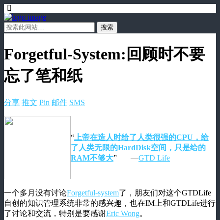
Forgetful-System:回顾时不要
忘了笔和纸
分享
推文
Pin
邮件
SMS
“
上帝在造人时给了人类很强的CPU，给
了人类无限的HardDisk空间，只是给的
RAM不够大
” —
GTD Life
一个多月没有讨论
Forgetful-system
了，朋友们对这个GTDLife
自创的知识管理系统非常的感兴趣，也在IM上和GTDLife进行
了讨论和交流，特别是要感谢
Eric Wong
。