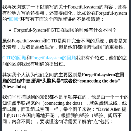
我再次浏览了一下以前写的关于Forgetful-system的内容，觉得
有些地方写的还很粗，还需要细化，比如说在Forgetful-system
的“
回顾
”环节有下面这个问题就讲的不是很清楚：
Forgetful-System和GTD在回顾的时候有什么不同？
虽然Forgetful-system和GTD是两种完全不同的系统，前者是知
识管理，后者是高效生活，但是他们都强调“回顾”的重要性。
GTD的回顾
和
Forgetful-system的回顾
我都有介绍过，他们的之
间的区别我没有明确的提出过。
其实我个人认为他们之间的主要区别是
Forgetful-system在回
顾的过程中更强调“头脑风暴”或者说“connecting the dots”
(Steve Jobs
).
我们平时捕捉到的知识都不是单独存在的，他是由一个一个的
知识点串联起来的（connecting the dots），就象点组成线，线
组成面，面又组成空间一样，举个例子来说：“David Allen 提
出的GTD在国内遍地开花”，根据我的经验（经验、阅历不
同，内容不同），要读懂这句话需要了解的“点”包括：