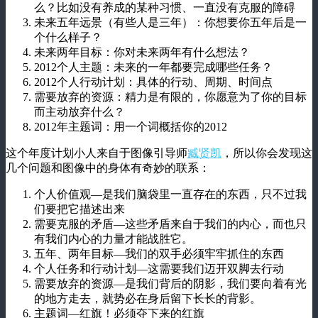
么？比如没有养成的某种习惯、一直没有克服的障碍
未来五年远景（有些人是三年）：你想要你五年后是一
个什么样子？
未来两年目标：你对未来两年有什么想法？
2012个人主题：未来的一年都要完成哪些任务？
2012个人行动计划：具体的行动、周期、时间点
需要放弃的资源：精力是有限的，你愿意为了你的目标
而主动放弃什么？
2012年主题词：用一个词概括你的2012
这个年度计划小人来自于图像引导师
臧贤凯
，所以你会发现这
几个问题和图像中的身体有奇妙的联系：
个人价值观—是我们脑袋里一直存在的东西，只不过我
们要把它描述出来
需要克服的矛盾—这些矛盾来自于我们的内心，而也只
有我们内心的力量才能战胜它。
五年、两年目标—我们的双手必须牢牢抓住的东西
个人任务和行动计划—这需要我们迈开双脚去行动
需要放弃的资源—是我们背后的阴影，我们要向着有光
的地方走去，就势必在身后留下长长的背影。
主题词—红旗！必须夺下来的红旗