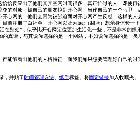
这恰恰反应出了他们其实空闲时间很多，真正忙碌的人，即使再
、掠夺的对象，被自己的朋友拉到开心网，当作自己的一个马甲
录开心网的，他们会因为被强迫而对开心网产生反感，这样的人
目前注册了白社会，开心网以及twitter（翻墙）想亲身体验一
在别处”，似乎比开心网定位更加生活化一些，不是非常的娱乐化，t
sns的真谛，与其说你选择的是一个网站，不如说你选择的是一
，都能够看出他们的人格特征，而我们如果想要管理好自己的时
录，并贴了
时间管理方法
、
纸质
标签。将
固定链接
加入收藏夹。