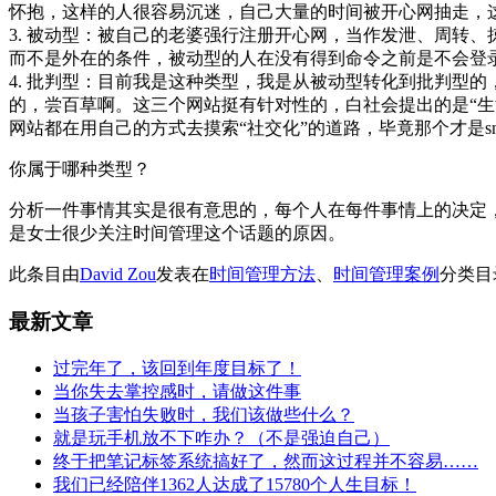
怀抱，这样的人很容易沉迷，自己大量的时间被开心网抽走，
3. 被动型：被自己的老婆强行注册开心网，当作发泄、周转
而不是外在的条件，被动型的人在没有得到命令之前是不会登
4. 批判型：目前我是这种类型，我是从被动型转化到批判型的，
的，尝百草啊。这三个网站挺有针对性的，白社会提出的是“生活
网站都在用自己的方式去摸索“社交化”的道路，毕竟那个才是
你属于哪种类型？
分析一件事情其实是很有意思的，每个人在每件事情上的决定
是女士很少关注时间管理这个话题的原因。
此条目由
David Zou
发表在
时间管理方法
、
时间管理案例
分类目
最新文章
过完年了，该回到年度目标了！
当你失去掌控感时，请做这件事
当孩子害怕失败时，我们该做些什么？
就是玩手机放不下咋办？（不是强迫自己）
终于把笔记标签系统搞好了，然而这过程并不容易……
我们已经陪伴1362人达成了15780个人生目标！