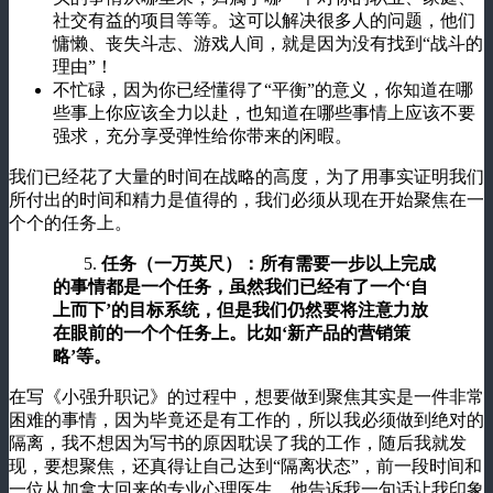
社交有益的项目等等。这可以解决很多人的问题，他们
慵懒、丧失斗志、游戏人间，就是因为没有找到“战斗的
理由”！
不忙碌，因为你已经懂得了“平衡”的意义，你知道在哪
些事上你应该全力以赴，也知道在哪些事情上应该不要
强求，充分享受弹性给你带来的闲暇。
我们已经花了大量的时间在战略的高度，为了用事实证明我们
所付出的时间和精力是值得的，我们必须从现在开始聚焦在一
个个的任务上。
5.
任务（一万英尺）：所有需要一步以上完成
的事情都是一个任务，虽然我们已经有了一个‘自
上而下’的目标系统，但是我们仍然要将注意力放
在眼前的一个个任务上。比如‘新产品的营销策
略’等。
在写《小强升职记》的过程中，想要做到聚焦其实是一件非常
困难的事情，因为毕竟还是有工作的，所以我必须做到绝对的
隔离，我不想因为写书的原因耽误了我的工作，随后我就发
现，要想聚焦，还真得让自己达到“隔离状态”，前一段时间和
一位从加拿大回来的专业心理医生，他告诉我一句话让我印象