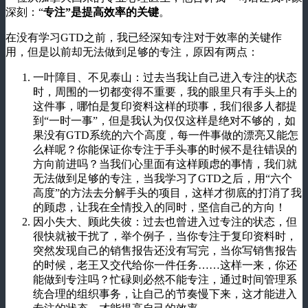
深刻：“
专注”是提高效率的关键
。
在没有学习GTD之前，我已经深知专注对于效率的关键作
用，但是以前却无法做到足够的专注，原因有两点：
一叶障目、不见泰山：过去当我让自己进入专注的状态
时，周围的一切都变得不重要，我的眼里只有手头上的
这件事，哪怕是复印资料这样的琐事，我们很多人都提
到“一时一事”，但是我认为仅仅这样是绝对不够的，如
果没有GTD系统的六个高度，每一件事做的漂亮又能怎
么样呢？你能保证你专注于手头事的时候不是往错误的
方向前进吗？当我们心里面有这样顾虑的事情，我们就
无法做到足够的专注，当我学习了GTD之后，用“六个
高度”的方法去分解手头的项目，这样才彻底的打消了我
的顾虑，让我在全情投入的同时，坚信自己的方向！
因小失大、顾此失彼：过去也曾进入过专注的状态，但
很快就被干扰了，举个例子，当你专注于复印资料时，
突然发现自己的销售报告还没有写完，当你写销售报告
的时候，老王又交代给你一件任务……这样一来，你还
能做到专注吗？忙碌则必然不能专注，通过时间管理系
统合理的组织事务，让自己的节奏慢下来，这才能进入