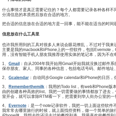
什么事情才是真正需要记住的？每个人都需要记录各种各样不
分清信息的本质然后放在合适的地方。
把合适的信息放在合适的地方是一回事，能不能在适当的时间
信息放在什么工具里
也许我所用到的工具对很多人来说会眼花缭乱，不过对于我来
主要是我的macbook和iPhone上的一些软件，包括Evernote，G
用，没有智能手机人朋友我推荐使用实体的笔记本，因为不在
1、
Gmail
：自从2004年我开始用Gmail开始我就没换过邮件系统
保存朋友、家人、同事的各种信息，包括电话号码、邮件地址
2、
Gcalendar
：自动同步Google calendar和iPhon
3、
Rememberthemilk
：我用的Todo list，有web和Ph
由的创建各种高效的list。我把一切需要做的事情都放了进
室开会，就可以拿除RTM看一下，把需要到华人街办公室的一
4、
Evernote
：是一个note记录软件，我把一切上面这些软件
我常常去哪里旅行的时候，就上面找些资料，做一个简单的旅行路线图
iPhone做。我想去吃还没去过的餐馆列表，我最喜欢的餐馆列