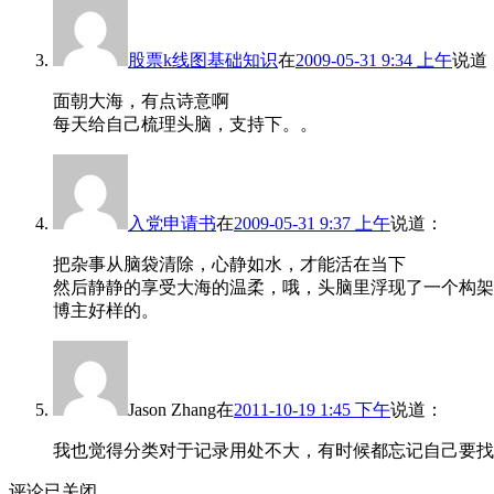
股票k线图基础知识
在
2009-05-31 9:34 上午
说道
面朝大海，有点诗意啊
每天给自己梳理头脑，支持下。。
入党申请书
在
2009-05-31 9:37 上午
说道：
把杂事从脑袋清除，心静如水，才能活在当下
然后静静的享受大海的温柔，哦，头脑里浮现了一个构架
博主好样的。
Jason Zhang
在
2011-10-19 1:45 下午
说道：
我也觉得分类对于记录用处不大，有时候都忘记自己要找
评论已关闭。