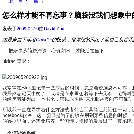
←
上一篇
下一篇
→
怎么样才能不再忘事？脑袋没我们想象中
发表于
2009-05-20
由
David Zou
这是来自于读者
Davidke
的投稿，很详细的列出了他自己所使用
把杂事从脑袋清除，心静如水，才能活在当下
帅帅的背影：
我常常在Blog里记录一些东西的时候，总是会说脑袋不可靠
我居然忘记买牛奶了，或者是在家里想着等下去见谁，记得叫
的经历我能列出一本书来，可以取名叫”原来脑袋真的不可靠”
所以我一直在寻求着什么方法或者什么工具能让我记住一切，
notebook软件，这一切只是为了能够在用到某些信息的
的容器里面，还需要培养一些习惯，慢慢的发展出了一套系统
一个清晰的系统