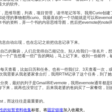
助最大的软件。
何东西，思维导图，列表，项目管理，读书笔记等等。我用Curio创建了好
物都用curio。我最喜欢的一个功能就是可以和evernote结合，
资料，弄一个书的内容思维导图，然后把evernote的note
信息自动出现，也在忘记之前把信息记录下来。
们自己的脑袋，人们总觉得自己能记住。别人给我们一张名片，
ist。看到一个广告想看一些广告的网站，马上记下来。收到一份
每天查看，比如日历和任务。也有一些我们2、3天查看一次，或
一次我需要从我老婆家拿台灯，我用RTM记录了这个任务，到了她家
类，最好的列子是Gmail和Evernote，我用evernote
te保存下来，就再也没管过了。后来我老婆的爸妈买了一家餐馆，
st，而这往往是最重要的。
性的短暂资料收集
标签。将
固定链接
加入收藏夹。