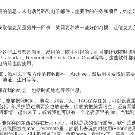
同的信息，从电话号码到电子邮件，需要做的任务和项目，约会
获取信息又是另外一回事，就需要养成一些好的习惯，让信息为
说这些工具都是简单、易用的、随手可得的，而且能让我随时随
calendar，Rememberthemilk, Curio, Gmail等
电脑前也能使用。
，我可以非常方便的接收邮件，Archive，然后用搜索找到需要的信息
、地址、生日等等。
e的日历，保存我的约会，包括时间地点等等信息。
one版本，能够按照时间、地点、列表、人、TAG保存任务，可以设置重要
去，包括1年后护照过期要换也放进去，彻底的把脑袋晴空。还有
切事情一起出来了，或者我也可以有一个老婆店里的list，当我
不能保存的东西都存在Evernote，可以是我的银行账号、软
放在mac上evernote里，然后出去玩的时候用iPhone
表都放进去，想去吃饭的时候，拿iPhone一看就ok了。还有一