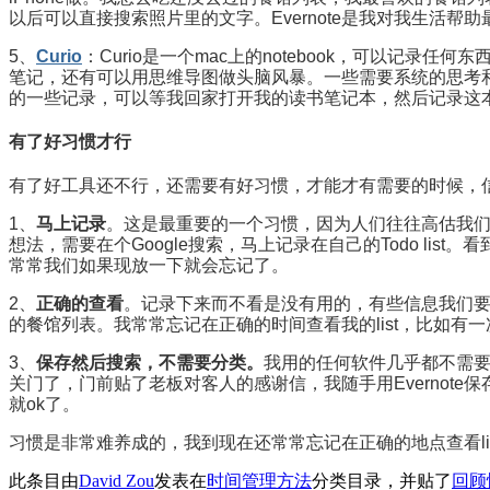
以后可以直接搜索照片里的文字。Evernote是我对我生活帮
5、
Curio
：Curio是一个mac上的notebook，可以记录任
笔记，还有可以用思维导图做头脑风暴。一些需要系统的思考和处理的事
的一些记录，可以等我回家打开我的读书笔记本，然后记录这本书的
有了好习惯才行
有了好工具还不行，还需要有好习惯，才能才有需要的时候，
1、
马上记录
。这是最重要的一个习惯，因为人们往往高估我
想法，需要在个Google搜索，马上记录在自己的Todo l
常常我们如果现放一下就会忘记了。
2、
正确的查看
。记录下来而不看是没有用的，有些信息我们要
的餐馆列表。我常常忘记在正确的时间查看我的list，比如有
3、
保存然后搜索，不需要分类。
我用的任何软件几乎都不需要分
关门了，门前贴了老板对客人的感谢信，我随手用Everno
就ok了。
习惯是非常难养成的，我到现在还常常忘记在正确的地点查看li
此条目由
David Zou
发表在
时间管理方法
分类目录，并贴了
回顾