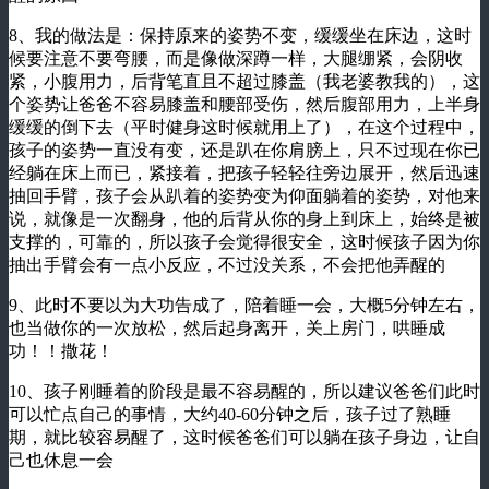
8、我的做法是：保持原来的姿势不变，缓缓坐在床边，这时
候要注意不要弯腰，而是像做深蹲一样，大腿绷紧，会阴收
紧，小腹用力，后背笔直且不超过膝盖（我老婆教我的），这
个姿势让爸爸不容易膝盖和腰部受伤，然后腹部用力，上半身
缓缓的倒下去（平时健身这时候就用上了），在这个过程中，
孩子的姿势一直没有变，还是趴在你肩膀上，只不过现在你已
经躺在床上而已，紧接着，把孩子轻轻往旁边展开，然后迅速
抽回手臂，孩子会从趴着的姿势变为仰面躺着的姿势，对他来
说，就像是一次翻身，他的后背从你的身上到床上，始终是被
支撑的，可靠的，所以孩子会觉得很安全，这时候孩子因为你
抽出手臂会有一点小反应，不过没关系，不会把他弄醒的
9、此时不要以为大功告成了，陪着睡一会，大概5分钟左右，
也当做你的一次放松，然后起身离开，关上房门，哄睡成
功！！撒花！
10、孩子刚睡着的阶段是最不容易醒的，所以建议爸爸们此时
可以忙点自己的事情，大约40-60分钟之后，孩子过了熟睡
期，就比较容易醒了，这时候爸爸们可以躺在孩子身边，让自
己也休息一会