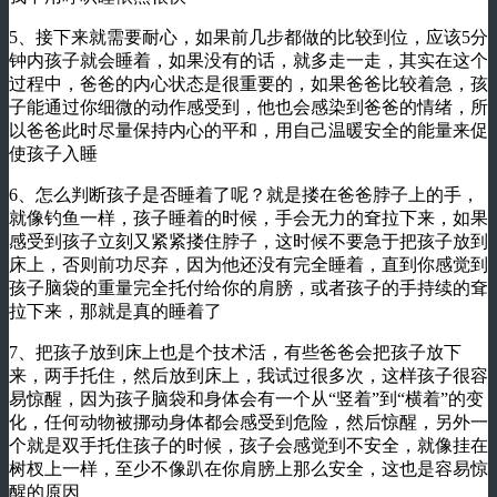
5、接下来就需要耐心，如果前几步都做的比较到位，应该5分
钟内孩子就会睡着，如果没有的话，就多走一走，其实在这个
过程中，爸爸的内心状态是很重要的，如果爸爸比较着急，孩
子能通过你细微的动作感受到，他也会感染到爸爸的情绪，所
以爸爸此时尽量保持内心的平和，用自己温暖安全的能量来促
使孩子入睡
6、怎么判断孩子是否睡着了呢？就是搂在爸爸脖子上的手，
就像钓鱼一样，孩子睡着的时候，手会无力的耷拉下来，如果
感受到孩子立刻又紧紧搂住脖子，这时候不要急于把孩子放到
床上，否则前功尽弃，因为他还没有完全睡着，直到你感觉到
孩子脑袋的重量完全托付给你的肩膀，或者孩子的手持续的耷
拉下来，那就是真的睡着了
7、把孩子放到床上也是个技术活，有些爸爸会把孩子放下
来，两手托住，然后放到床上，我试过很多次，这样孩子很容
易惊醒，因为孩子脑袋和身体会有一个从“竖着”到“横着”的变
化，任何动物被挪动身体都会感受到危险，然后惊醒，另外一
个就是双手托住孩子的时候，孩子会感觉到不安全，就像挂在
树杈上一样，至少不像趴在你肩膀上那么安全，这也是容易惊
醒的原因