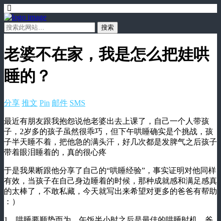
老婆不在家，我是怎么把娃哄
睡的？
分享
推文
Pin
邮件
SMS
最近有朋友跟我抱怨说他老婆出去上课了，自己一个人带孩
子，2岁多的孩子虽然很乖巧，但下午哄睡确实是个挑战，孩
子半天睡不着，把他急的满头汗，好几次都是发脾气之后孩子
带着眼泪睡着的，真的很心疼
于是我果断跟他分享了自己的“哄睡经验”，事实证明对他同样
有效，当孩子在自己身边睡着的时候，那种成就感和满足感真
的太棒了，不敢私藏，今天就写出来希望对更多的爸爸有帮助
：）
1、哄睡要顺势而为，午饭半小时之后是最佳的哄睡时机，爸