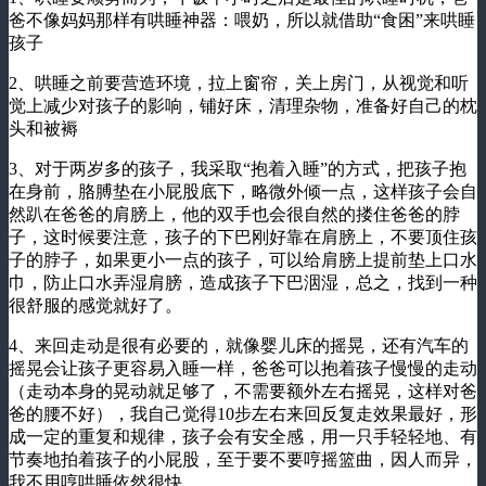
爸不像妈妈那样有哄睡神器：喂奶，所以就借助“食困”来哄睡
孩子
2、哄睡之前要营造环境，拉上窗帘，关上房门，从视觉和听
觉上减少对孩子的影响，铺好床，清理杂物，准备好自己的枕
头和被褥
3、对于两岁多的孩子，我采取“抱着入睡”的方式，把孩子抱
在身前，胳膊垫在小屁股底下，略微外倾一点，这样孩子会自
然趴在爸爸的肩膀上，他的双手也会很自然的搂住爸爸的脖
子，这时候要注意，孩子的下巴刚好靠在肩膀上，不要顶住孩
子的脖子，如果更小一点的孩子，可以给肩膀上提前垫上口水
巾，防止口水弄湿肩膀，造成孩子下巴洇湿，总之，找到一种
很舒服的感觉就好了。
4、来回走动是很有必要的，就像婴儿床的摇晃，还有汽车的
摇晃会让孩子更容易入睡一样，爸爸可以抱着孩子慢慢的走动
（走动本身的晃动就足够了，不需要额外左右摇晃，这样对爸
爸的腰不好），我自己觉得10步左右来回反复走效果最好，形
成一定的重复和规律，孩子会有安全感，用一只手轻轻地、有
节奏地拍着孩子的小屁股，至于要不要哼摇篮曲，因人而异，
我不用哼哄睡依然很快