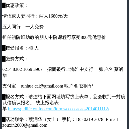
█优惠政策：
情侣或夫妻同行：两人1680元/天
五人同行，一人免费
担任初阶班助教的朋友中阶课程可享受800元优惠价
█接受报名：40 人
█缴费方式：
6214 8302 1059 3967 招商银行上海淮中支行 账户名 蔡润
华
支付宝 runhua.cai@gmail.com 账户名 蔡润华
█报名方式：请连结下面网址填写线上表单，您会收到一封确
认信确认报名。 线上报名表
单
https://gtdlife.wufoo.com/forms/cecccaeae-2014011112/
█活动联络：蔡润华（女士） 手机：185 0219 3078 E-mail：
zouxin2000@gmail.com