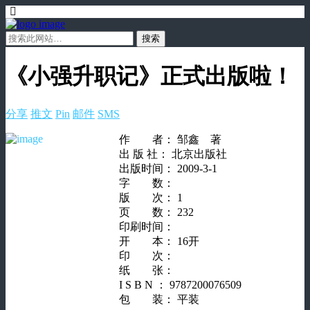
《小强升职记》正式出版啦！
分享
推文
Pin
邮件
SMS
作 者： 邹鑫 著
出 版 社： 北京出版社
出版时间： 2009-3-1
字 数：
版 次： 1
页 数： 232
印刷时间：
开 本： 16开
印 次：
纸 张：
I S B N ： 9787200076509
包 装： 平装