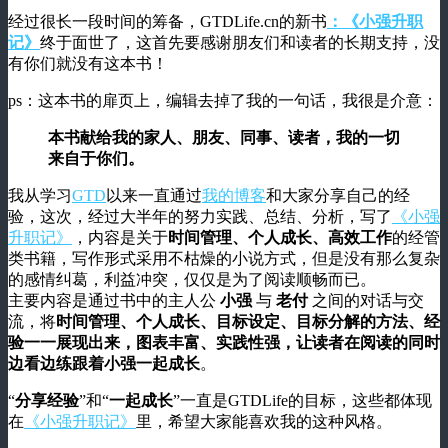
经过很长一段时间的筹备，GTDLife.cn的新书
：《小强升职
记》
终于面世了，这首先要感谢朋友们和读者的长期支持，没
有你们就没有这本书！
ps：这本书的扉页上，编辑去掉了我的一句话，我很是介意：
本书献给我的家人、朋友、同事、读者，我的一切
来自于你们。
我从学习
GTD
以来一直通过
我的博客
和大家分享自己的经
验，这次，经过大半年的努力实践、总结、分析，写了
《小强
升职记》
，内容是关于
时间管理、个人成长、高效工作
的经管
类书籍，写作形式采用不枯燥的小说方式，但是没有那么复杂
的感情纠葛，利益冲突，仅仅是为了阅读顺畅而已。
主要内容是通过书中的主人公
小强
与
老付
之间的对话与交
流，将
时间管理、个人成长、目标设定、目标分解的方法、经
验一一展现出来，图表丰富、实践性强，让读者在阅读的同时
边看边练跟着小强一起成长
。
“
分享经验
”和“
一起成长
”一直是GTDLife的目标，这些都体现
在
《小强升职记》
里，希望大家能喜欢我的这种风格。