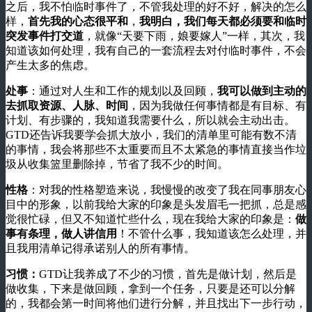
之后，我不怕临时事件了，不管我处理的好不好，解决的怎么
样，
首先我的心态很平和
，
我明白，我们每天都必须要和临时
突发事件打交道
，就像“天要下雨，娘要嫁人”一样，其次，我
知道该如何处理，我有自己的一套流程去对付临时事件，不会
产生太多的焦虑。
处事
：通过对人生和工作的规划以及回顾，
我可以做到主动的
去抓取资源、人脉、时间
，因为我做任何事情都是有目标、有
计划、有步骤的，我知道我需要什么，所以就会主动出击。
GTD还告诉我要学会抓大放小，我们的清单里可能有数不清
的事情，我会将那些不太重要而且不太紧急的事情直接当作垃
圾从收集篮里删除掉，节省了我不少的时间。
性格
：对我的性格塑造来说，我慢慢的改变了我在同事朋友心
目中的形象，以前我给大家的印象是头发眉毛一把抓，总是感
觉很忙碌，但又不知道忙些什么，现在我给大家的印象是：
做
事有条理，做人讲信用
！不管什么事，我知道该怎么处理，并
且我用清单记得承诺别人的所有事情。
习惯：
GTD让我养成了不少的习惯，首先是做计划，然后是
做收集，下来是做回顾，拿到一个任务，只要是还可以分解
的，我都会第一时间将他们进行分解，并且找出下一步行动，