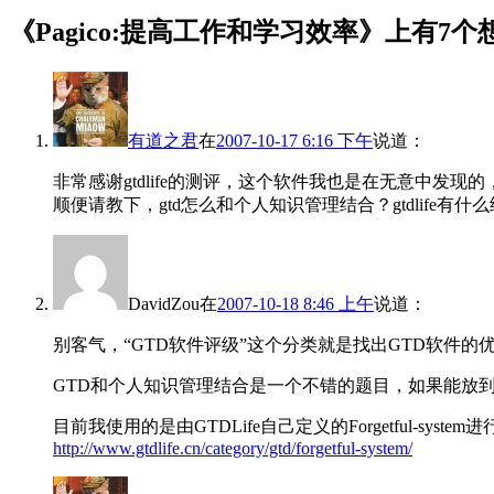
《
Pagico:提高工作和学习效率
》上有7个
有道之君
在
2007-10-17 6:16 下午
说道：
非常感谢gtdlife的测评，这个软件我也是在无意中发现的
顺便请教下，gtd怎么和个人知识管理结合？gtdlife有什
DavidZou
在
2007-10-18 8:46 上午
说道：
别客气，“GTD软件评级”这个分类就是找出GTD软件
GTD和个人知识管理结合是一个不错的题目，如果能放
目前我使用的是由GTDLife自己定义的Forgetful-s
http://www.gtdlife.cn/category/gtd/forgetful-system/