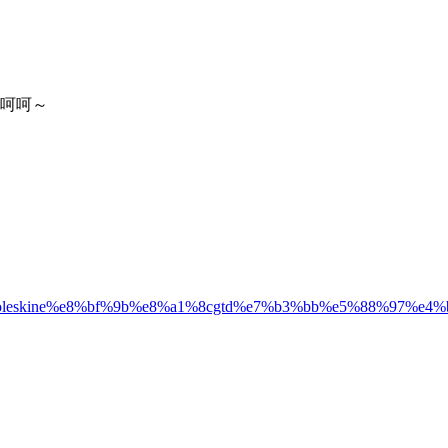
呵呵～
%a8moleskine%e8%bf%9b%e8%a1%8cgtd%e7%b3%bb%e5%88%97%e4%