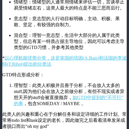
情绪型：情绪型的人通常用情绪来评估一切，言谈举止
易受情绪左右，这类人最大的特点是不能三思而后行。
意志型：意志型的人行动目标明确，主动、积极、果
敢、坚定，有较强的自制力。
混合型：理智一意志型，生活中大部分的人属于此类
型，但总有某一特质占据主导地位，因此可以考虑主导
类型的GTD习惯，并参考其他类型
*
以心理机能优势分类，这是英国的培因(A.Bain)和法国的李波
特(T.Ribot)提出的分类法
GTD特点形成分析：
理智型：此类人积极并且善于分析，不会放入太多的
stuff,因为他们会在放入之前做分析，有些不现实或者异
想天开的stuff会被直接抛弃，
如GTD中提到的”不可行”
的事
，包含SOMEDAY / MAYBE，
此类人的兴趣和重心在于分解任务和设定详细的工作计划。常
常将todo list和task设定的老长，因此做完之后看着清单发呆或
者脱口而出“oh my god”